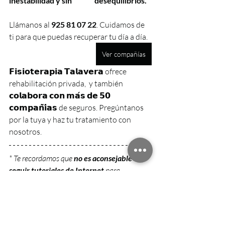
inestabilidad y sin               desequilibrios.
Llámanos al 
925 81 07 22
. Cuidamos de 
ti para que puedas recuperar tu día a día. 
Ver compañías
𝗙𝗶𝘀𝗶𝗼𝘁𝗲𝗿𝗮𝗽𝗶𝗮 𝗧𝗮𝗹𝗮𝘃𝗲𝗿𝗮 ofrece 
rehabilitación privada,  y también 
𝗰𝗼𝗹𝗮𝗯𝗼𝗿𝗮 𝗰𝗼𝗻 𝗺𝗮́𝘀 𝗱𝗲 𝟱𝟬  
𝗰𝗼𝗺𝗽𝗮𝗻̃𝗶́𝗮𝘀
 de seguros. Pregúntanos 
por la tuya y haz tu tratamiento con 
nosotros.
* Te recordamos que 
no es aconsejable 
seguir tutoriales de Internet
 para 
solucionar problemas de salud. Puedes 
empeorar tu lesión e incluso crearte un 
problema nuevo que no tenías. Consulta 
siempre a un profesional sanitario y sigue sus 