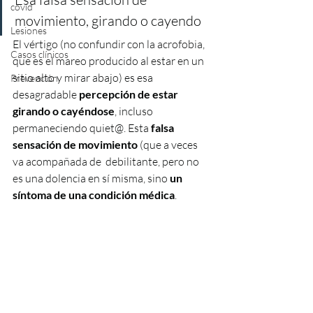
covid
movimiento, girando o cayendo 
Lesiones
El vértigo (no confundir con la acrofobia, 
Casos clínicos
que es el mareo producido al estar en un 
sitio alto y mirar abajo) es esa 
Prevención
desagradable 
percepción de estar 
girando o cayéndose
, incluso 
permaneciendo quiet@. Esta 
falsa 
sensación de movimiento 
(que a veces 
va acompañada de  debilitante, pero no 
es una dolencia en sí misma, sino 
un 
síntoma de una condición médica
. 