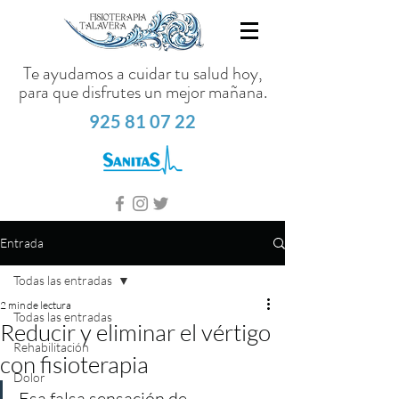
Te ayudamos a cuidar tu salud hoy,
para que disfrutes un mejor mañana.
925 81 07 22
Entrada
Todas las entradas
2 min de lectura
Todas las entradas
Reducir y eliminar el vértigo
Rehabilitación
con fisioterapia
Dolor
Esa falsa sensación de 