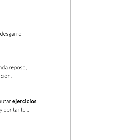
(desgarro 
nda reposo, 
ción, 
autar 
ejercicios 
 por tanto el 