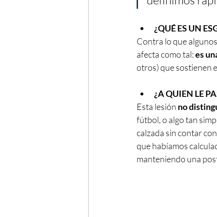
definimos rápi
¿QUÉ ES UN ES
Contra lo que algunos
afecta como tal: 
es un
otros) que sostienen el
¿A QUIEN LE PA
Esta lesión 
no disting
fútbol, o algo tan sim
calzada sin contar con
que habíamos calculado
manteniendo una post