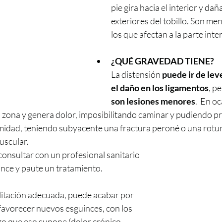
pie gira hacia el interior y dañ
exteriores del tobillo. Son me
los que afectan a la parte inte
¿QUÉ GRAVEDAD TIENE?
La distensión 
puede ir de lev
el daño en los ligamentos
, pe
son lesiones menores
.  En o
a zona y genera dolor, imposibilitando caminar y pudiendo p
dad, teniendo subyacente una fractura peroné o una rotur
scular.  
consultar con un profesional sanitario 
ance y paute un tratamiento. 
bilitación adecuada, puede acabar por 
y favorecer nuevos esguinces, con los 
zo que eso supone (dolor crónico, 