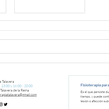
Fisioterapia Talavera, contigo
a Talavera
Fisioterapia para
 13:00 y 16:00 - 20:00
 Talavera de la Reina
Es el que persiste d
terapiatalavera@gmail.com
tiempo, y puede cont
lesión o afección sub