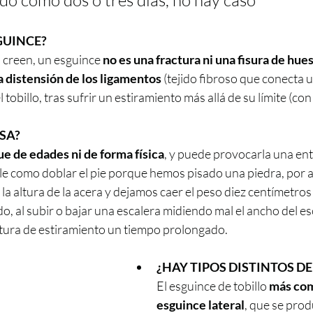
do como dos o tres días, no hay caso 
GUINCE?
 creen, un esguince 
no es una fractura ni una fisura de hue
a distensión de los ligamentos
 (tejido fibroso que conecta 
 tobillo, tras sufrir un estiramiento más allá de su límite (con 
SA? 
ue de edades ni de forma física
, y puede provocarla una ent
ple como doblar el pie porque hemos pisado una piedra, por a
 la altura de la acera y dejamos caer el peso diez centímetros
, al subir o bajar una escalera midiendo mal el ancho del esc
ura de estiramiento un tiempo prolongado.
¿HAY TIPOS DISTINTOS D
El esguince de tobillo 
más co
esguince lateral
, que se prod