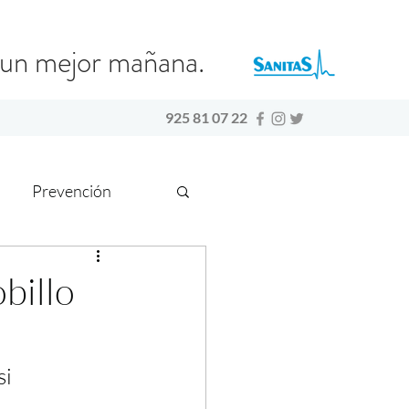
s un mejor mañana.
925 81 07 22
Prevención
billo
i 