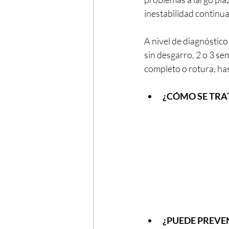
inestabilidad continua, .
A nivel de diagnóstico
sin desgarro, 2 o 3 se
completo o rotura, has
¿CÓMO SE TRA
¿PUEDE PREVE