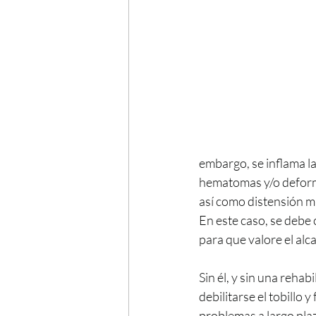
embargo, se inflama l
hematomas y/o deformi
así como distensión mu
En este caso, se debe 
para que valore el alc
Sin él, y sin una reha
debilitarse el tobillo 
problemas a largo pla