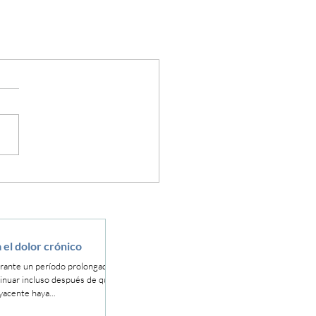
 el dolor crónico
urante un período prolongado de
inuar incluso después de que la
yacente haya...