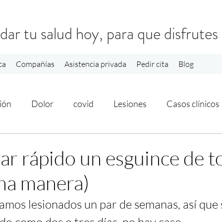
dar tu salud hoy, para que disfrute
ca
Compañías
Asistencia privada
Pedir cita
Blog
ión
Dolor
covid
Lesiones
Casos clínicos
r rápido un esguince de to
na manera)
mos lesionados un par de semanas, así que s