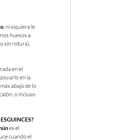
so
, ni siquiera le 
unos huesos a 
o sin rotura).
rada en el 
poyarlo en la 
 más abajo de lo 
alón, o incluso 
E ESGUINCES?
mún
 es el 
uce cuando el 