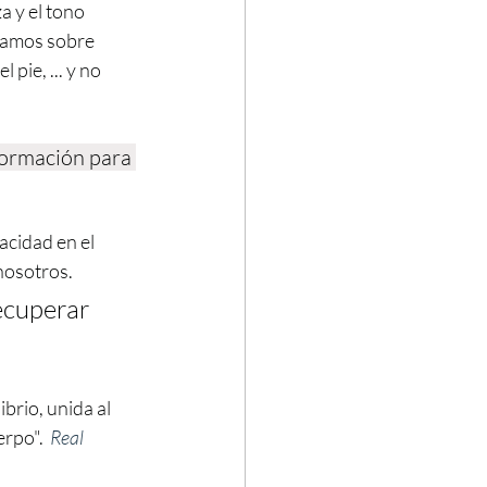
a y el tono 
samos sobre 
pie, ... y no 
formación para 
cidad en el 
nosotros.
ecuperar 
brio, unida al 
rpo".  
Real 