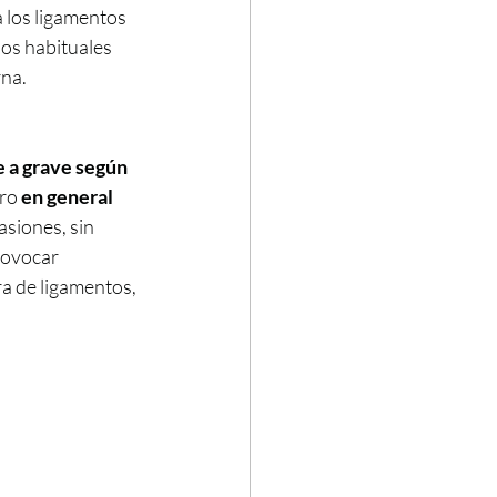
a los ligamentos 
nos habituales 
rna.
e a grave según 
ro 
en general 
casiones, sin 
rovocar 
a de ligamentos, 