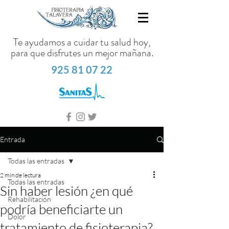
Te ayudamos a cuidar tu salud hoy,
para que disfrutes un mejor mañana.
925 81 07 22
Entrada
Todas las entradas
2 min de lectura
Todas las entradas
Sin haber lesión ¿en qué
Rehabilitación
podría beneficiarte un
Dolor
tratamiento de fisioterapia?