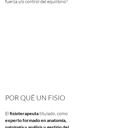
fuerza y/o control del equilibrio?
POR QUÉ UN FISIO 
El 
fisioterapeuta 
titulado, como               
experto formado en anatomía, 
patología y análisis y gestión del 