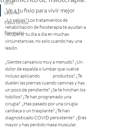
covid
Ve a tu fisio para vivir mejor 
Lesiones
¿Lo sabías? Los tratamientos de 
Casos clínicos
rehabilitación de fisioterapia te ayudan a 
Prevención
recuperar tu día a día en muchas 
circunstancias, no solo cuando hay una 
lesión. 
¿Sientes cansancio muy a menudo? ¿Un 
dolor de espalda o lumbar que vuelve 
incluso aplicando               productos? ¿Te 
duelen las piernas cuando caminas y hay 
un poco de pendiente? ¿Se te hinchan los 
tobillos? ¿Te han programado una 
cirugía?  ¿Has pasado por una cirugía 
cardíaca o un trasplante? ¿Te han 
diagnosticado COVID persistente?  ¿Eres 
mayor y has perdido masa muscular, 