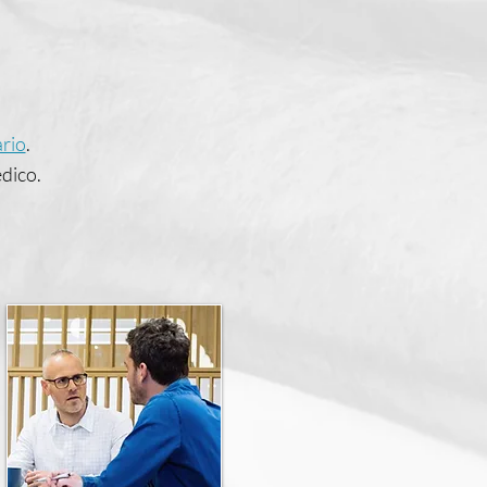
ario
.
dico.