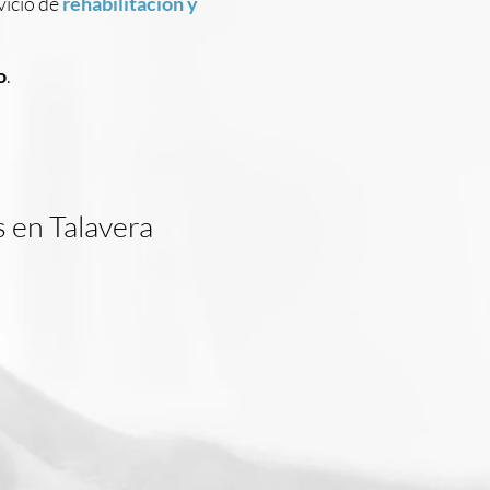
vicio de
rehabilitación y
o
.
s en Talavera