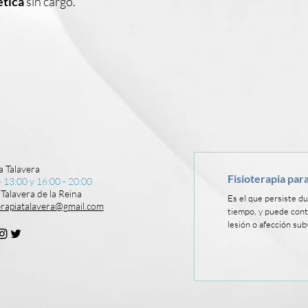
ética
sin cargo.
a Talavera
Fisioterapia para
 13:00 y 16:00 - 20:00
 Talavera de la Reina
Es el que persiste d
terapiatalavera@gmail.com
tiempo, y puede cont
lesión o afección sub