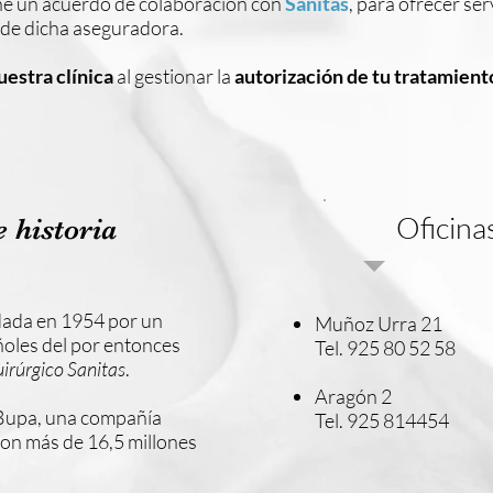
ne un acuerdo de colaboración con
Sanitas
, para ofrecer ser
s de dicha aseguradora.
uestra clínica
al gestionar la
autorización de tu tratamient
Oficina
 historia
dada en 1954 por un
Muñoz Urra 21
ñoles del por entonces
Tel. 925 80 52 58
irúrgico Sanitas
.
Aragón 2
Bupa, una compañía
Tel. 925 814454
 con más de 16,5 millones