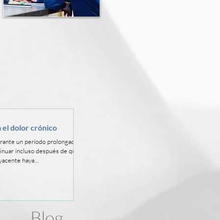
 el dolor crónico
urante un período prolongado de
inuar incluso después de que la
yacente haya...
Blog