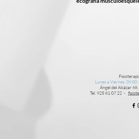
ecografía musculoesquel
Fisioterapi
Lunes a Viernes 09:00 -
Ángel del Alcázar 68,
Tel. 925 81 07 22 -
fisio