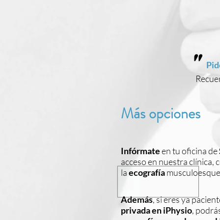
"
Pid
Recuer
Más opciones
Infórmate
en tu oficina de
acceso en nuestra clínica, 
la
ecografía
musculoesquel
Además
, si eres ya pacien
privada en iPhysio
, podrá