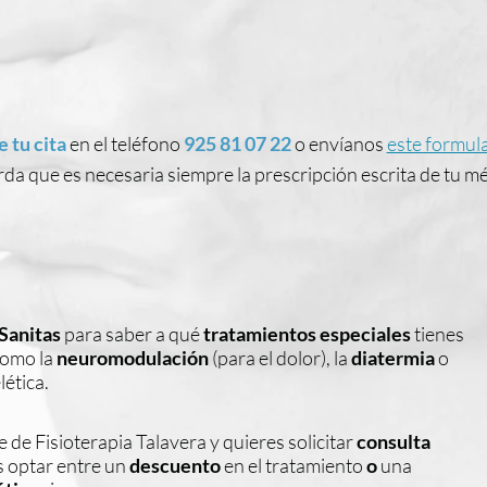
e tu cita
en el teléfono
925 81 07 22
o envíanos
este formul
da que es necesaria siempre la prescripción escrita de tu mé
Sanitas
para saber a qué
tratamientos especiales
tienes
como la
neuromodulación
(para el dolor), la
diatermia
o
ética.
te de Fisioterapia Talavera y quieres solicitar
consulta
s optar entre un
descuento
en el tratamiento
o
una