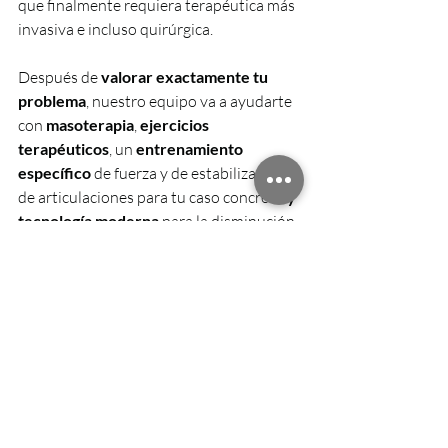
que finalmente requiera terapéutica más 
invasiva e incluso quirúrgica.
Después de 
valorar exactamente tu 
problema
, nuestro equipo va a ayudarte 
con 
masoterapia
, 
ejercicios 
terapéuticos
, un 
entrenamiento 
específico
 de fuerza y de estabilización 
de articulaciones para tu caso concreto 
y 
tecnología moderna
 para la disminución 
del dolor y la recuperación 
musculoesquelética.
Te ayudaremos
 a progresar y  también 
mejoraremos la movilidad, extensión y 
alineación de tu columna, y la estabilidad 
escapular.
Si tienes dolor de hombro 