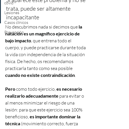
covid
trata, puede ser altamente 
Lesiones
incapacitante 
Casos clínicos
No descubrimos nada si decimos que 
la 
Prevención
natación es un magnífico ejercicio de 
bajo impacto
, que entrena todo el 
cuerpo, y puede practicarse durante toda 
la vida con independencia de la situación 
física. De hecho, os recomendamos 
practicarla tanto como sea posible 
cuando no existe contraindicación
.
Pero 
como todo ejercicio, 
es necesario 
realizarlo adecuadamente
 para evitar o 
al menos minimizar el riesgo de una 
lesión: para que este ejercicio sea 100% 
beneficioso, 
es importante dominar la 
técnica
 (movimiento correcto, fuerza 