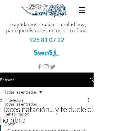
Te ayudamos a cuidar tu salud hoy,
para que disfrutes un mejor mañana.
925 81 07 22
Entrada
Todas las entradas
2 min de lectura
Todas las entradas
Haces natación... y te duele el
Rehabilitación
hombro
Dolor
Si aparece este problema y no se 