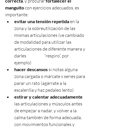
correcta
, y procurar 
fortalecer el  
manguito
 con ejercicios adecuados, es 
importante:
evitar una tensión repetida
 en la 
zona y la sobreutilización de las 
mismas articulaciones (ve cambiado 
de modalidad para utilizar las 
articulaciones de diferente manera y 
darles                     “respiro”, por 
ejemplo)
hacer descansos
 si notas alguna 
zona cargada o márcate x series para 
parar un rato (agárrate a la 
escalerilla y haz pedaleo lento)  
estirar y calentar adecuadamente
las articulaciones y músculos antes 
de empezar a nadar, y volver a la 
calma también de forma adecuada, 
con movimientos funcionales y 